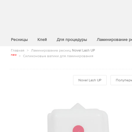
>
Ресницы
Клей
Для процедуры
Ламинирование р
Главная
>
Ламинирование ресниц
Novel Lash UP
new
>
Силиконовые валики для ламинирования
Novel Lash UP
Полуперм