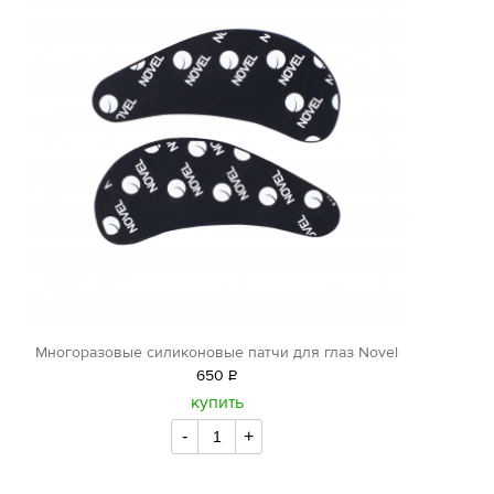
Многоразовые силиконовые патчи для глаз Novel
650
Р
уб.
купить
-
+