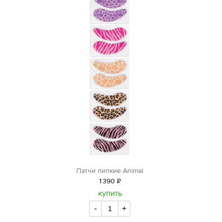
Патчи липкие Аnimal
1
390
Р
уб.
купить
-
+