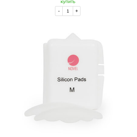
купить
-
+