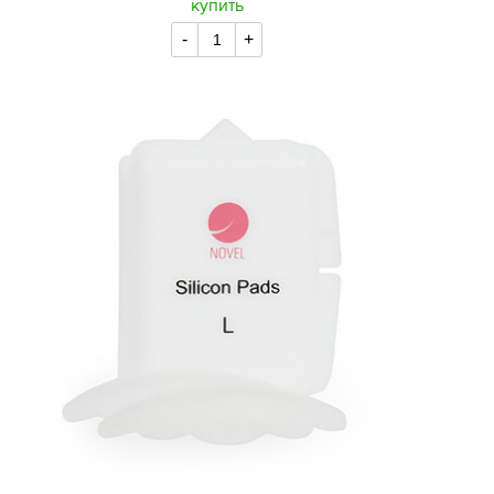
купить
-
+