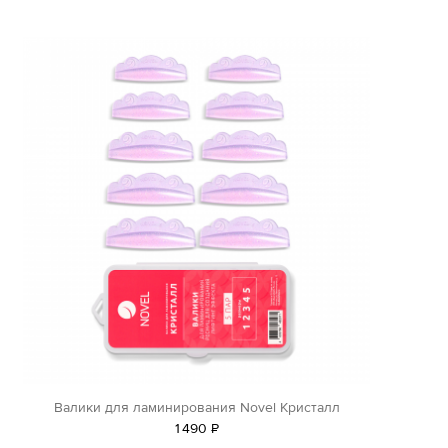
Валики для ламинирования Novel Кристалл
1
490
Р
уб.