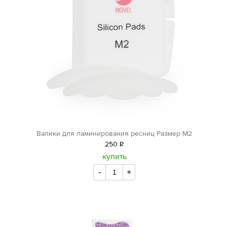
Валики для ламинирования ресниц Размер М2
250
Р
уб.
купить
-
+