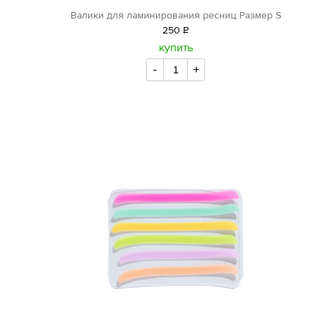
Валики для ламинирования ресниц Размер S
250
Р
уб.
купить
-
+