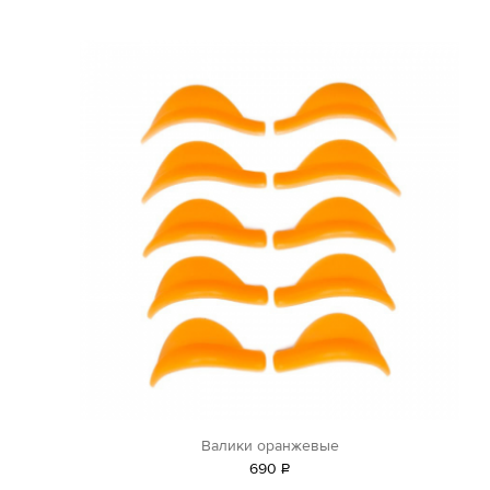
Валики оранжевые
690
Р
уб.