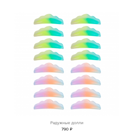
Радужные долли
790
Р
уб.