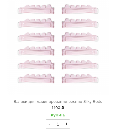
Валики для ламинирования ресниц Silky Rods
1
190
Р
уб.
купить
-
+