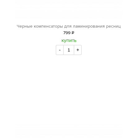
Черные компенсаторы для ламинирования ресниц
799
Р
уб.
купить
-
+