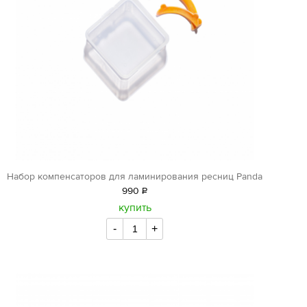
Набор компенсаторов для ламинирования ресниц Panda
990
Р
уб.
купить
-
+