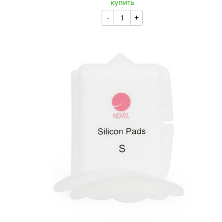
купить
-
+