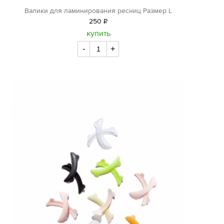
Валики для ламинирования ресниц Размер L
250
Р
уб.
купить
-
+