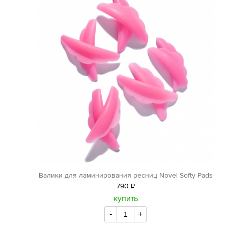
Валики для ламинирования ресниц Novel Softy Pads
790
Р
уб.
купить
-
+