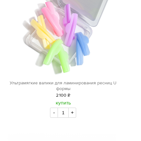
Ультрамягкие валики для ламинирования ресниц U
формы
2
100
Р
уб.
купить
-
+