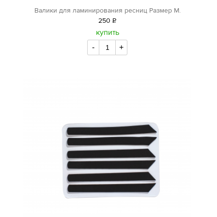
Валики для ламинирования ресниц Размер М.
250
Р
уб.
купить
-
+