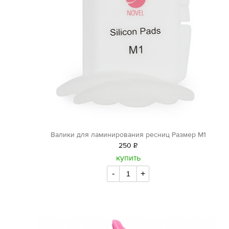
Валики для ламинирования ресниц Размер М1
250
Р
уб.
купить
-
+