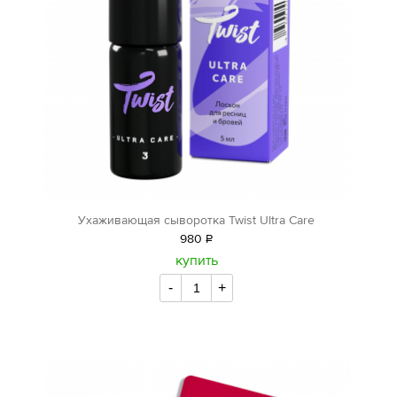
Ухаживающая сыворотка Twist Ultra Care
980
Р
уб.
купить
-
+