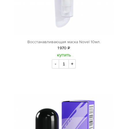
Восстанавливающая маска Novel 10мл.
1
970
Р
уб.
купить
-
+