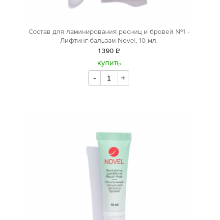
Состав для ламинирования ресниц и бровей №1 -
Лифтинг бальзам Novel, 10 мл.
1
390
Р
уб.
купить
-
+