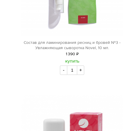
Состав для ламинирования ресниц и бровей №3 -
Увлажняющая сыворотка Novel, 10 мл.
1
390
Р
уб.
купить
-
+