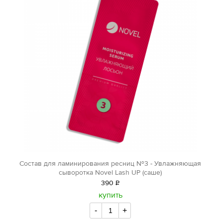
Состав для ламинирования ресниц №3 - Увлажняющая
сыворотка Novel Lash UP (саше)
390
Р
уб.
купить
-
+