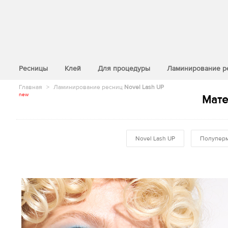
>
Ресницы
Клей
Для процедуры
Ламинирование р
Главная
>
Ламинирование ресниц
Novel Lash UP
new
Мате
Novel Lash UP
Полуперм