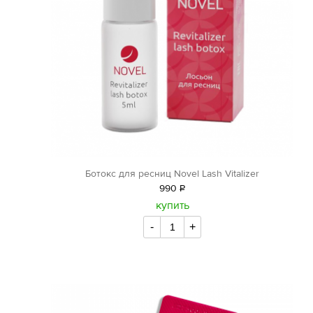
Ботокс для ресниц Novel Lash Vitalizer
990
Р
уб.
купить
-
+