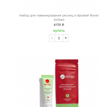
Набор для ламинирования ресниц и бровей Novel
3х10мл
4
170
Р
уб.
купить
-
+