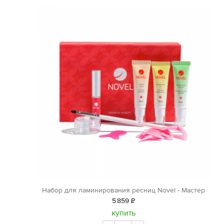
Набор для ламинирования ресниц Novel - Мастер
5
859
Р
уб.
купить