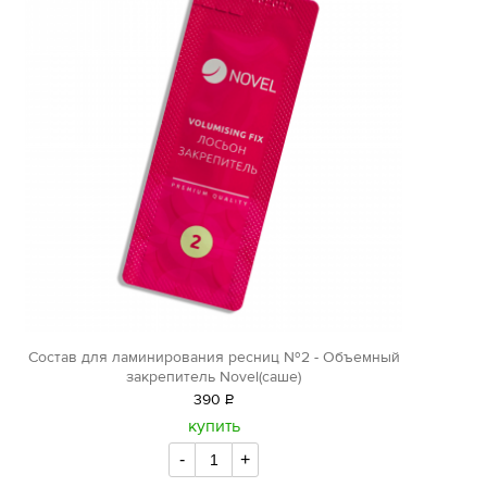
Состав для ламинирования ресниц №2 - Объемный
закрепитель Novel(саше)
390
Р
уб.
купить
-
+