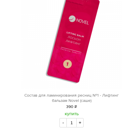
Состав для ламинирования ресниц №1 - Лифтинг
бальзам Novel (саше)
390
Р
уб.
купить
-
+