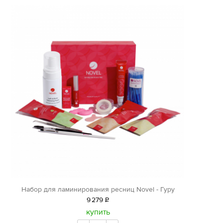
Набор для ламинирования ресниц Novel - Гуру
9
279
Р
уб.
купить