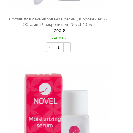
Состав для ламинирования ресниц и бровей №2 -
Объемный закрепитель Novel, 10 мл.
1
390
Р
уб.
купить
-
+