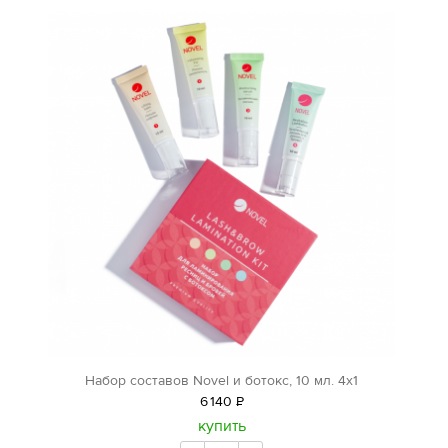
Набор составов Novel и ботокс, 10 мл. 4х1
6
140
Р
уб.
купить