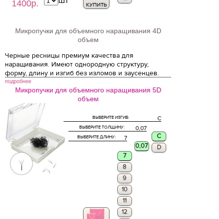
шт
1400р.
КУПИТЬ
Микропучки для объемного наращивания 4D
объем
Черные ресницы премиум качества для
наращивания. Имеют однородную структуру,
форму, длину и изгиб без изломов и заусенцев.
подробнее
Микропучки для объемного наращивания 5D
объем
ВЫБЕРИТЕ ИЗГИБ:
C
ВЫБЕРИТЕ ТОЛЩИНУ:
0,07
C
ВЫБЕРИТЕ ДЛИНУ:
7
0,07
D
7
8
9
10
11
12