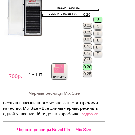
ВЫБЕРИТЕ ИЗГИБ:
J
ВЫБЕРИТЕ ТОЛЩИНУ:
0,20
J
0,03
C
0,05
B
0,07
L
0,10
L+
0,12
D
0,15
0,20
шт
0,25
700р.
КУПИТЬ
Черные ресницы Mix Size
Ресницы насыщенного черного цвета. Премиум
качество. Mix Size - Все длины черных ресниц в
одной упаковке. 16 рядов в коробочке.
подробнее
Черные ресницы Novel Flat - Mix Size