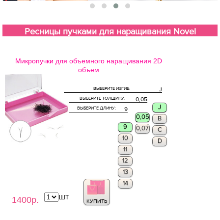
Ресницы пучками для наращивания Novel
Микропучки для объемного наращивания 2D
объем
ВЫБЕРИТЕ ИЗГИБ:
J
ВЫБЕРИТЕ ТОЛЩИНУ:
0,05
J
ВЫБЕРИТЕ ДЛИНУ:
9
0,05
B
9
0,07
C
10
D
11
12
13
14
шт
1400р.
КУПИТЬ