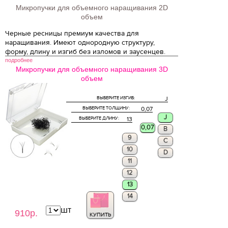
Микропучки для объемного наращивания 2D
объем
Черные ресницы премиум качества для
наращивания. Имеют однородную структуру,
форму, длину и изгиб без изломов и заусенцев.
подробнее
Микропучки для объемного наращивания 3D
объем
ВЫБЕРИТЕ ИЗГИБ:
J
ВЫБЕРИТЕ ТОЛЩИНУ:
0,07
J
ВЫБЕРИТЕ ДЛИНУ:
13
0,07
B
9
C
10
D
11
12
13
14
шт
910р.
КУПИТЬ