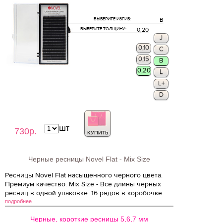
ВЫБЕРИТЕ ИЗГИБ:
B
ВЫБЕРИТЕ ТОЛЩИНУ:
0,20
J
0,10
C
0,15
B
0,20
L
L+
D
шт
730р.
КУПИТЬ
Черные ресницы Novel Flat - Mix Size
Ресницы Novel Flat насыщенного черного цвета.
Премиум качество. Mix Size - Все длины черных
ресниц в одной упаковке. 16 рядов в коробочке.
подробнее
Черные, короткие ресницы 5,6,7 мм