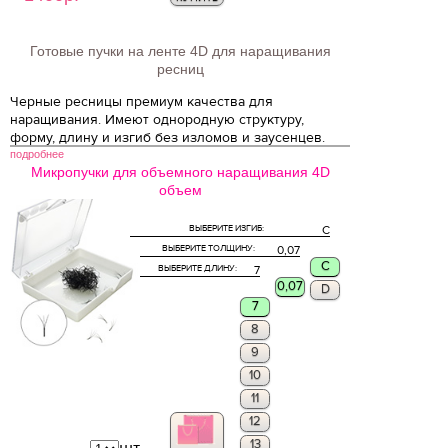
Готовые пучки на ленте 4D для наращивания
ресниц
Черные ресницы премиум качества для
наращивания. Имеют однородную структуру,
форму, длину и изгиб без изломов и заусенцев.
подробнее
Микропучки для объемного наращивания 4D
объем
ВЫБЕРИТЕ ИЗГИБ:
C
ВЫБЕРИТЕ ТОЛЩИНУ:
0,07
C
ВЫБЕРИТЕ ДЛИНУ:
7
0,07
D
7
8
9
10
11
12
13