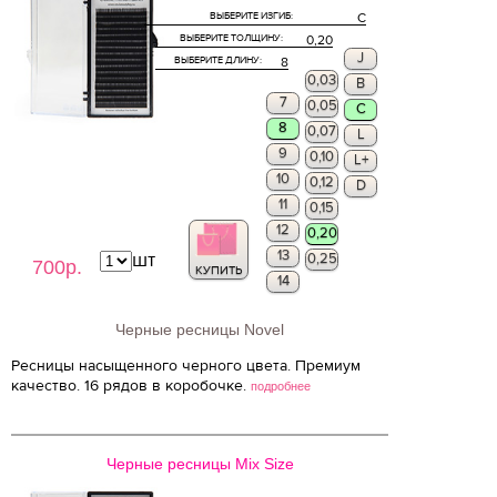
ВЫБЕРИТЕ ИЗГИБ:
C
ВЫБЕРИТЕ ТОЛЩИНУ:
0,20
J
ВЫБЕРИТЕ ДЛИНУ:
8
0,03
B
7
0,05
C
8
0,07
L
9
0,10
L+
10
0,12
D
11
0,15
12
0,20
13
шт
0,25
700р.
КУПИТЬ
14
Черные ресницы Novel
Ресницы насыщенного черного цвета. Премиум
качество. 16 рядов в коробочке.
подробнее
Черные ресницы Mix Size