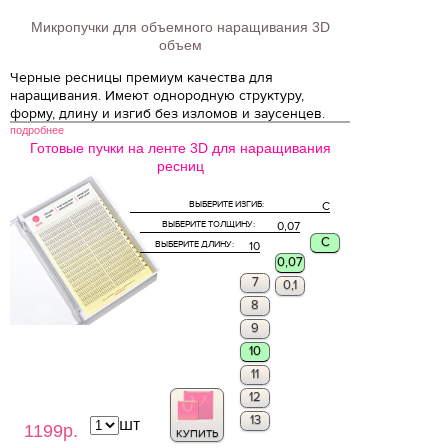
Микропучки для объемного наращивания 3D
объем
Черные ресницы премиум качества для
наращивания. Имеют однородную структуру,
форму, длину и изгиб без изломов и заусенцев.
подробнее
Готовые пучки на ленте 3D для наращивания
ресниц
ВЫБЕРИТЕ ИЗГИБ:
C
ВЫБЕРИТЕ ТОЛЩИНУ:
0,07
C
ВЫБЕРИТЕ ДЛИНУ:
10
0,07
7
0,1
8
9
10
11
12
13
шт
1199р.
КУПИТЬ