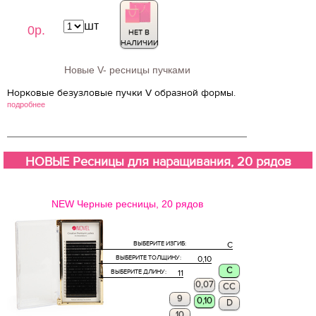
шт
0р.
НЕТ В
НАЛИЧИИ
Новые V- ресницы пучками
Норковые безузловые пучки V образной формы.
подробнее
НОВЫЕ Ресницы для наращивания, 20 рядов
NEW Черные ресницы, 20 рядов
ВЫБЕРИТЕ ИЗГИБ:
C
ВЫБЕРИТЕ ТОЛЩИНУ:
0,10
C
ВЫБЕРИТЕ ДЛИНУ:
11
0,07
CC
9
0,10
D
10