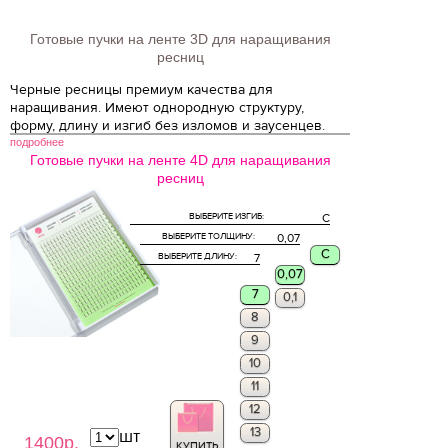
Готовые пучки на ленте 3D для наращивания
ресниц
Черные ресницы премиум качества для
наращивания. Имеют однородную структуру,
форму, длину и изгиб без изломов и заусенцев.
подробнее
Готовые пучки на ленте 4D для наращивания
ресниц
ВЫБЕРИТЕ ИЗГИБ:
C
ВЫБЕРИТЕ ТОЛЩИНУ:
0,07
C
ВЫБЕРИТЕ ДЛИНУ:
7
0,07
7
0,1
8
9
10
11
12
13
шт
1400р.
КУПИТЬ