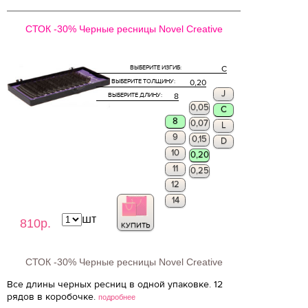
СТОК -30% Черные ресницы Novel Creative
ВЫБЕРИТЕ ИЗГИБ:
C
ВЫБЕРИТЕ ТОЛЩИНУ:
0,20
J
ВЫБЕРИТЕ ДЛИНУ:
8
0,05
C
8
0,07
L
9
0,15
D
10
0,20
11
0,25
12
14
шт
810р.
КУПИТЬ
СТОК -30% Черные ресницы Novel Creative
Все длины черных ресниц в одной упаковке. 12
рядов в коробочке.
подробнее