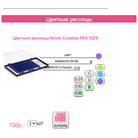
Цветные ресницы
Цветные ресницы Novel Creative MIX SIZE
ЦВЕТ:
ВЫБЕРИТЕ ИЗГИБ:
B
ВЫБЕРИТЕ ТОЛЩИНУ:
0,15
С
0,07
D
0,10
B
0,15
шт
730р.
КУПИТЬ