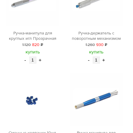
Ручка-манипула для
Ручка-держатель с
круглых игл Прозрачная
поворотным механизмом
1
120
820
Р
1
260
930
Р
уб.
уб.
купить
купить
-
+
-
+
Сменные колпачки 10шт.
Ручка-манипула для