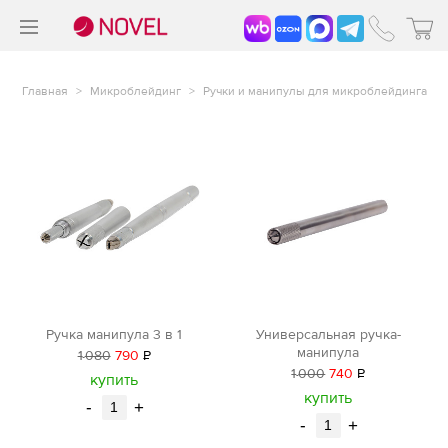
>
®
Главная
>
Микроблейдинг
>
Ручки и манипулы для микроблейдинга
Ручка манипула 3 в 1
Универсальная ручка-
манипула
1
080
790
Р
1
000
740
Р
уб.
купить
уб.
купить
-
+
-
+