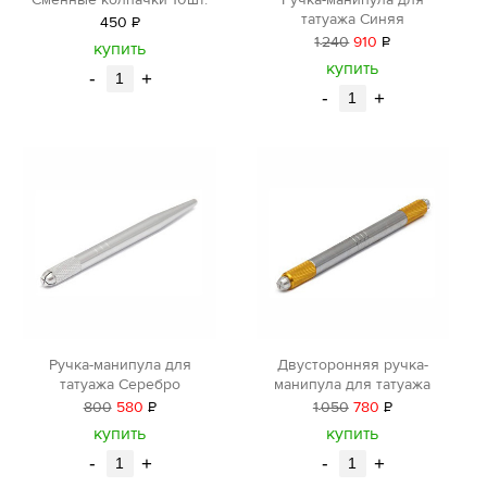
татуажа Синяя
450
Р
1
240
910
Р
уб.
купить
уб.
купить
-
+
-
+
Ручка-манипула для
Двусторонняя ручка-
татуажа Серебро
манипула для татуажа
800
580
Р
1
050
780
Р
уб.
уб.
купить
купить
-
+
-
+