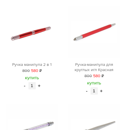
Ручка манипула 2 в 1
Ручка-манипула для
круглых игл Красная
800
580
Р
800
580
Р
уб.
купить
уб.
купить
-
+
-
+