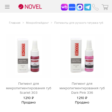
>
®
Главная
>
Микроблейдинг
>
Пигменты для ручного татуажа губ
Пигмент для
Пигмент для
микропигментирования губ
микропигментирования губ
Scarlet 303
Dark Pink 336
1
210
Р
1
210
Р
Продано
Продано
уб.
уб.