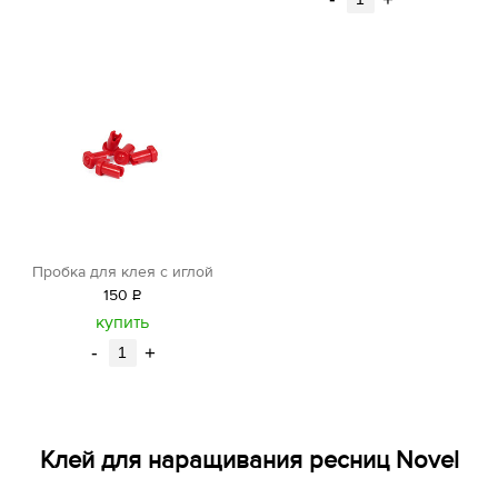
Пробка для клея с иглой
150
Р
уб.
купить
-
+
Клей для наращивания ресниц Novel