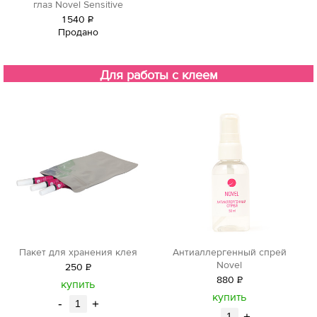
глаз Novel Sensitive
1
540
Р
Продано
уб.
Для работы с клеем
Пакет для хранения клея
Антиаллергенный спрей
Novel
250
Р
880
Р
уб.
купить
уб.
купить
-
+
-
+