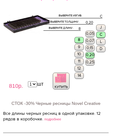
ВЫБЕРИТЕ ИЗГИБ:
C
ВЫБЕРИТЕ ТОЛЩИНУ:
0,20
J
ВЫБЕРИТЕ ДЛИНУ:
8
0,05
C
8
0,07
L
9
0,15
D
10
0,20
11
0,25
12
14
шт
810р.
КУПИТЬ
СТОК -30% Черные ресницы Novel Creative
Все длины черных ресниц в одной упаковке. 12
рядов в коробочке.
подробнее