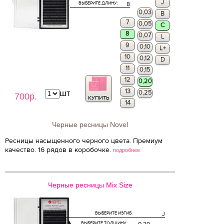
J
ВЫБЕРИТЕ ДЛИНУ:
8
0,03
B
7
0,05
C
8
0,07
L
9
0,10
L+
10
0,12
D
11
0,15
12
0,20
13
шт
0,25
700р.
КУПИТЬ
14
Черные ресницы Novel
Ресницы насыщенного черного цвета. Премиум
качество. 16 рядов в коробочке.
подробнее
Черные ресницы Mix Size
ВЫБЕРИТЕ ИЗГИБ:
J
ВЫБЕРИТЕ ТОЛЩИНУ: