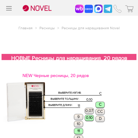
>
®
Главная
>
Ресницы
>
Ресницы для наращивания Novel
НОВЫЕ Ресницы для наращивания, 20 рядов
NEW Черные ресницы, 20 рядов
ВЫБЕРИТЕ ИЗГИБ:
C
ВЫБЕРИТЕ ТОЛЩИНУ:
0,10
C
ВЫБЕРИТЕ ДЛИНУ:
11
0,07
CC
9
0,10
D
10
11