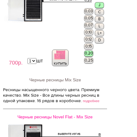
0,20
J
0,03
C
0,05
B
0,07
L
0,10
L+
0,12
D
0,15
0,20
шт
0,25
700р.
КУПИТЬ
Черные ресницы Mix Size
Ресницы насыщенного черного цвета. Премиум
качество. Mix Size - Все длины черных ресниц в
одной упаковке. 16 рядов в коробочке.
подробнее
Черные ресницы Novel Flat - Mix Size
ВЫБЕРИТЕ ИЗГИБ:
B