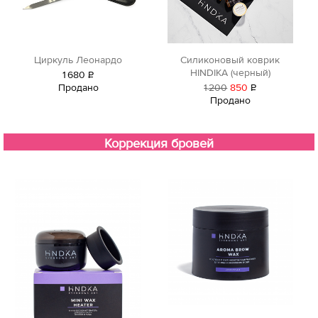
Циркуль Леонардо
Силиконовый коврик
HINDIKA (черный)
1
680
Р
Продано
1
200
850
Р
уб.
Продано
уб.
Коррекция бровей