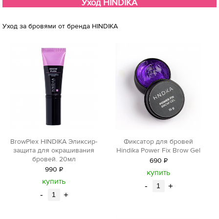
Уход HINDIKA
Уход за бровями от бренда HINDIKA
BrowPlex HINDIKA Эликсир-
Фиксатор для бровей
защита для окрашивания
Hindika Power Fix Brow Gel
бровей. 20мл
690
Р
990
Р
уб.
купить
уб.
купить
-
+
-
+