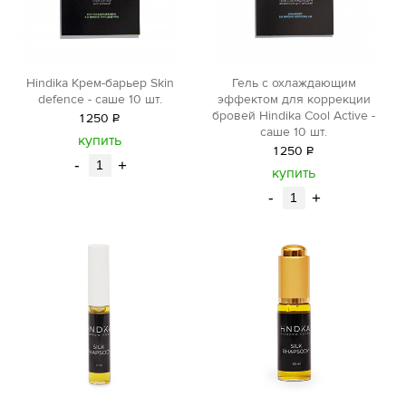
Hindika Крем-барьер Skin
Гель с охлаждающим
defence - саше 10 шт.
эффектом для коррекции
бровей Hindika Cool Active -
1
250
Р
саше 10 шт.
уб.
купить
1
250
Р
-
+
уб.
купить
-
+