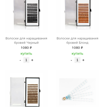
Волоски для наращивания
Волоски для наращивания
бровей Черный
бровей Блонд
1
080
Р
1
080
Р
уб.
уб.
купить
купить
-
+
-
+