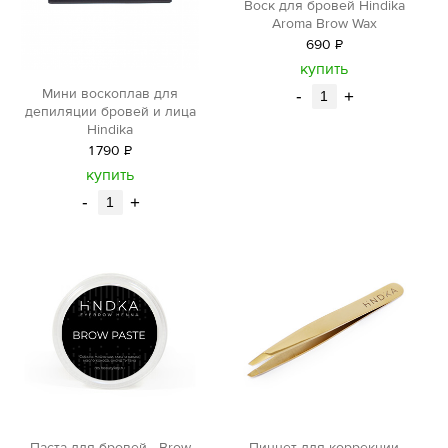
Воск для бровей Hindika
Aroma Brow Wax
690
Р
уб.
купить
Мини воскоплав для
-
+
депиляции бровей и лица
Hindika
1
790
Р
уб.
купить
-
+