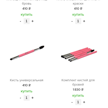
бровь
краски
410
Р
410
Р
уб.
уб.
купить
купить
-
+
-
+
Кисть универсальная
Комплект кистей для
бровей
410
Р
1
830
Р
уб.
купить
уб.
купить
-
+
-
+