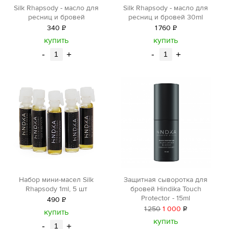
Silk Rhapsody - масло для
Silk Rhapsody - масло для
ресниц и бровей
ресниц и бровей 30ml
340
Р
1
760
Р
уб.
уб.
купить
купить
-
+
-
+
Защитная сыворотка для
Набор мини-масел Silk
бровей Hindika Touch
Rhapsody 1ml, 5 шт
Protector - 15ml
490
Р
1
250
1 000
Р
уб.
купить
уб.
купить
-
+