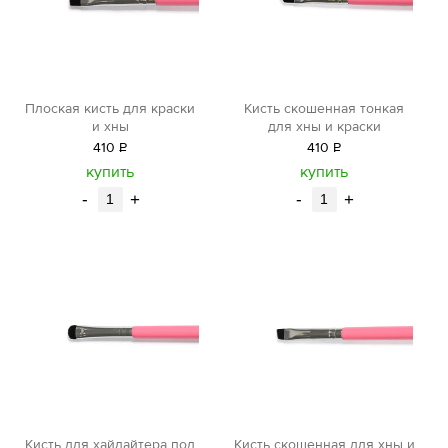
Плоская кисть для краски
Кисть скошенная тонкая
и хны
для хны и краски
410
Р
410
Р
уб.
уб.
купить
купить
-
+
-
+
Кисть для хайлайтера под
Кисть скошенная для хны и