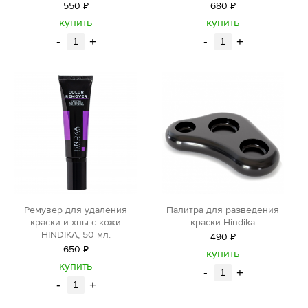
550
Р
680
Р
уб.
уб.
купить
купить
-
+
-
+
Ремувер для удаления
Палитра для разведения
краски и хны с кожи
краски Hindika
HINDIKA, 50 мл.
490
Р
650
Р
уб.
купить
уб.
купить
-
+
-
+