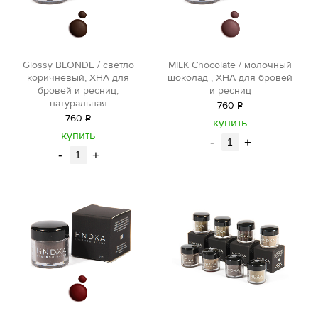
Glossy BLONDE / светло
MILK Chocolate / молочный
коричневый, ХНА для
шоколад , ХНА для бровей
бровей и ресниц,
и ресниц
натуральная
760
Р
760
Р
уб.
купить
уб.
купить
-
+
-
+