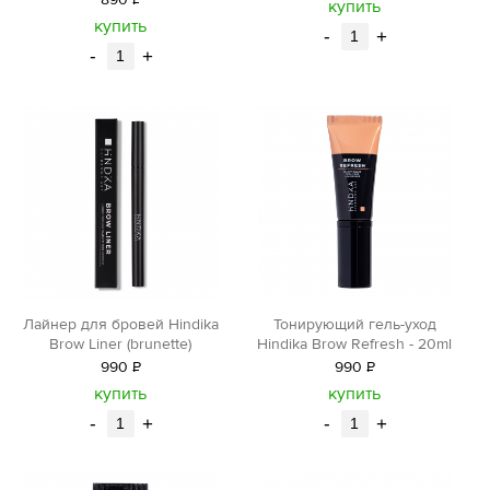
890
Р
уб.
купить
уб.
купить
-
+
-
+
Лайнер для бровей Hindika
Тонирующий гель-уход
Brow Liner (brunette)
Hindika Brow Refresh - 20ml
990
Р
990
Р
уб.
уб.
купить
купить
-
+
-
+