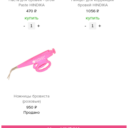
Паста для бровей - Brow
Пинцет для коррекции
Paste HINDIKA
бровей HINDIKA
470
Р
1
056
Р
уб.
уб.
купить
купить
-
+
-
+
Ножницы бровиста
(розовые)
950
Р
Продано
уб.