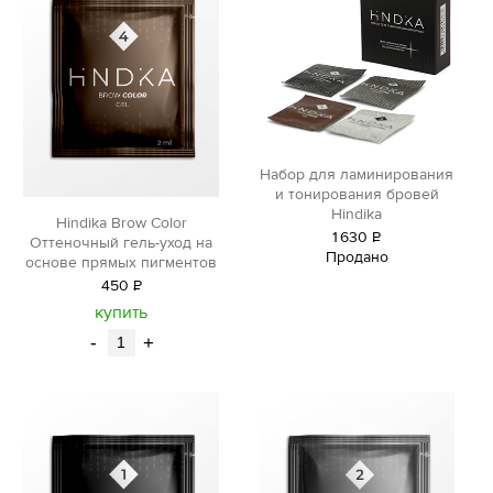
Набор для ламинирования
и тонирования бровей
Hindika
Hindika Brow Color
1
630
Р
Оттеночный гель-уход на
Продано
уб.
основе прямых пигментов
450
Р
уб.
купить
-
+