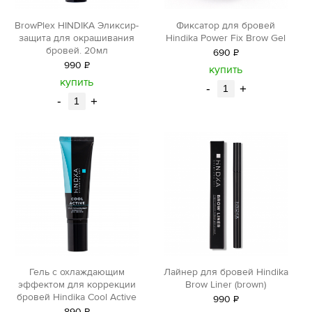
BrowPlex HINDIKA Эликсир-
Фиксатор для бровей
защита для окрашивания
Hindika Power Fix Brow Gel
бровей. 20мл
690
Р
990
Р
уб.
купить
уб.
купить
-
+
-
+
Лайнер для бровей Hindika
Гель с охлаждающим
Brow Liner (brown)
эффектом для коррекции
бровей Hindika Cool Active
990
Р