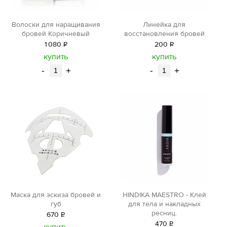
Волоски для наращивания
Линейка для
бровей Коричневый
восстановления бровей
1
080
Р
200
Р
уб.
уб.
купить
купить
-
+
-
+
Маска для эскиза бровей и
HINDIKA MAESTRO - Клей
губ
для тела и накладных
ресниц.
670
Р
470
Р
уб.
купить