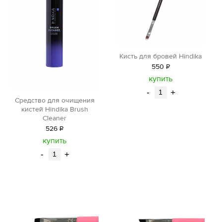
Кисть для бровей Hindika
550
Р
уб.
купить
-
+
Средство для очищения
кистей Hindika Brush
Cleaner
526
Р
уб.
купить
-
+