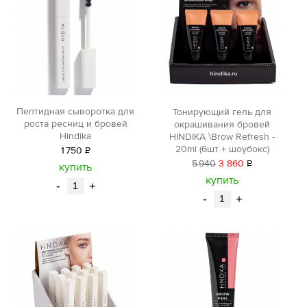
Пептидная сыворотка для
Тонирующий гель для
роста ресниц и бровей
окрашивания бровей
Hindika
HINDIKA \Brow Refresh -
20ml (6шт + шоубокс)
1
750
Р
5
940
3 860
Р
уб.
купить
уб.
купить
-
+
-
+