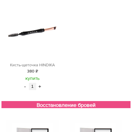
Кисть-щеточка HINDIKA
380
Р
уб.
купить
-
+
Восстановление бровей