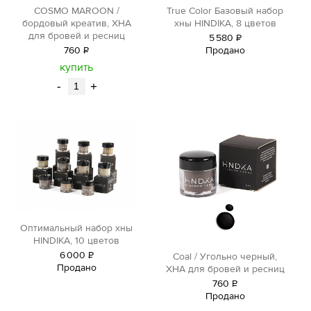
COSMO MAROON /
True Color Базовый набор
бордовый креатив, ХНА
хны HINDIKA, 8 цветов
для бровей и ресниц
5
580
Р
760
Р
Продано
уб.
уб.
купить
-
+
Оптимальный набор хны
HINDIKA, 10 цветов
6
000
Р
Сoal / Угольно черный,
Продано
уб.
ХНА для бровей и ресниц
760
Р
Продано
уб.