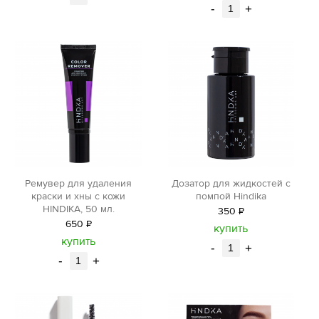
-
+
Ремувер для удаления
Дозатор для жидкостей с
краски и хны с кожи
помпой Hindika
HINDIKA, 50 мл.
350
Р
650
Р
уб.
купить
уб.
купить
-
+
-
+