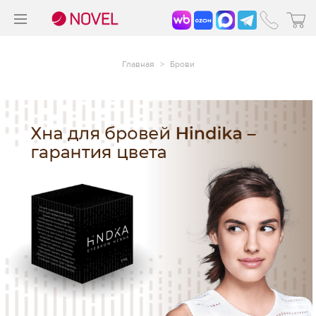
>
®
Главная
>
Брови