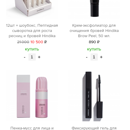
12шт + шоубокс, Пептидная
Крем-эксфолиатор для
сыворотка для роста
очищения бровей Hindika
ресниц и бровей Hindika
Brow Peel, 50 мл.
21
000
10 500
Р
890
Р
уб.
уб.
купить
купить
-
+
-
+
Фиксирующий гель для
Пенка-мусс для лица и