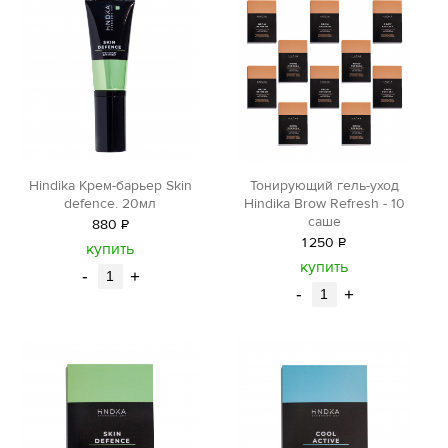
Hindika Крем-барьер Skin
Тонирующий гель-уход
defence. 20мл
Hindika Brow Refresh - 10
саше
880
Р
1
250
Р
уб.
купить
уб.
купить
-
+
-
+