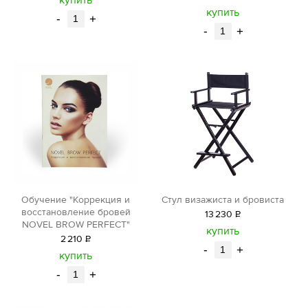
уб.
купить
-
+
-
+
Обучение "Коррекция и
Стул визажиста и бровиста
восстановление бровей
13
230
Р
NOVEL BROW PERFECT"
уб.
купить
2
210
Р
-
+
уб.
купить
-
+