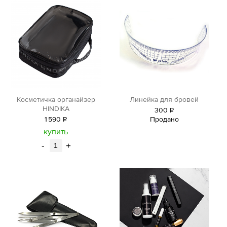
Косметичка органайзер
Линейка для бровей
HINDIKA
300
Р
1
590
Р
Продано
уб.
уб.
купить
-
+