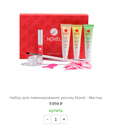
Набор для ламинирования ресниц Novel - Мастер
5
859
Р
уб.
купить
-
+