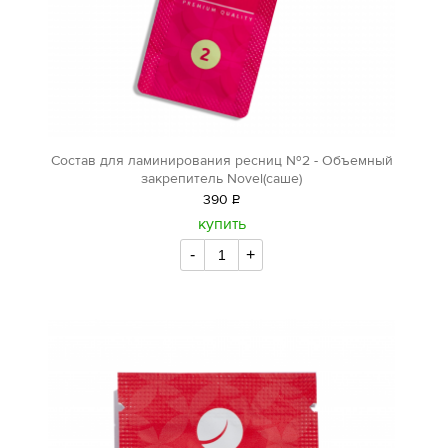
Состав для ламинирования ресниц №2 - Объемный
закрепитель Novel(саше)
390
Р
уб.
купить
-
+