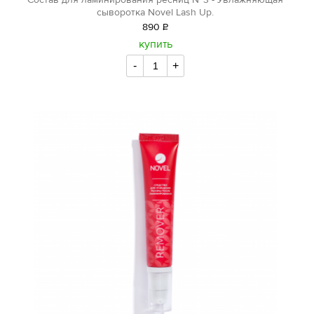
Состав для ламинирования ресниц №3 - Увлажняющая
сыворотка Novel Lash Up.
890
Р
уб.
купить
-
+