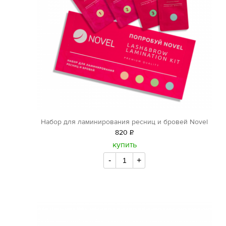
Набор для ламинирования ресниц и бровей Novel
820
Р
уб.
купить
-
+