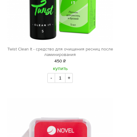
Twist Clean It - средство для очищения ресниц после
ламинирования
450
Р
уб.
купить
-
+