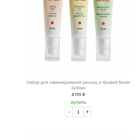
Набор для ламинирования ресниц и бровей Novel
3х10мл
4
170
Р
уб.
купить
-
+