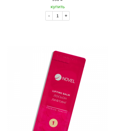
уб.
купить
-
+