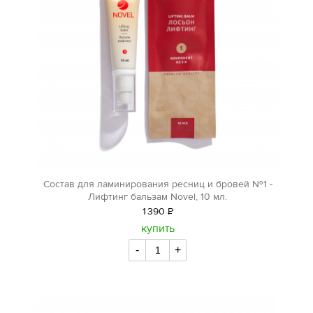
Состав для ламинирования ресниц и бровей №1 -
Лифтинг бальзам Novel, 10 мл.
1
390
Р
уб.
купить
-
+