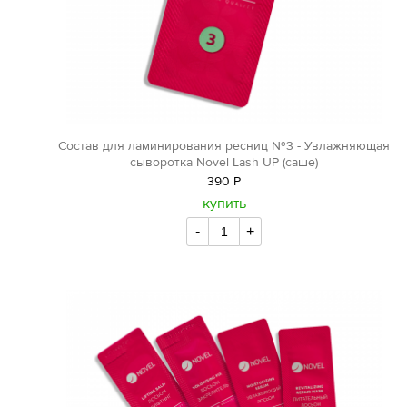
Состав для ламинирования ресниц №3 - Увлажняющая
сыворотка Novel Lash UP (саше)
390
Р
уб.
купить
-
+