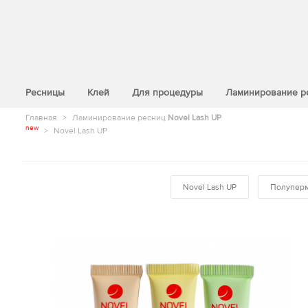
>
Ресницы
Клей
Для процедуры
Ламинирование р
Главная
>
Ламинирование ресниц
Novel Lash UP
new
>
Novel Lash UP
Novel Lash UP
Полуперм