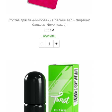
Состав для ламинирования ресниц №1 - Лифтинг
бальзам Novel (саше)
390
Р
уб.
купить
-
+