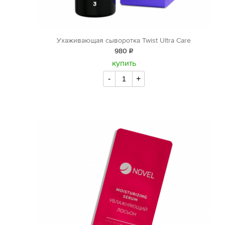
Ухаживающая сыворотка Twist Ultra Care
980
Р
уб.
купить
-
+