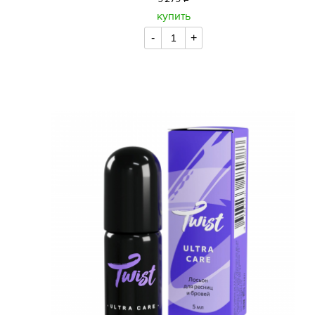
уб.
купить
-
+