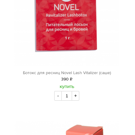
Ботокс для ресниц Novel Lash Vitalizer (саше)
390
Р
уб.
купить
-
+