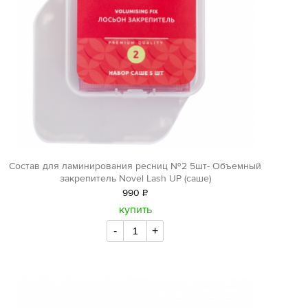
Состав для ламинирования ресниц №2 5шт- Объемный
закрепитель Novel Lash UP (саше)
990
Р
уб.
купить
-
+