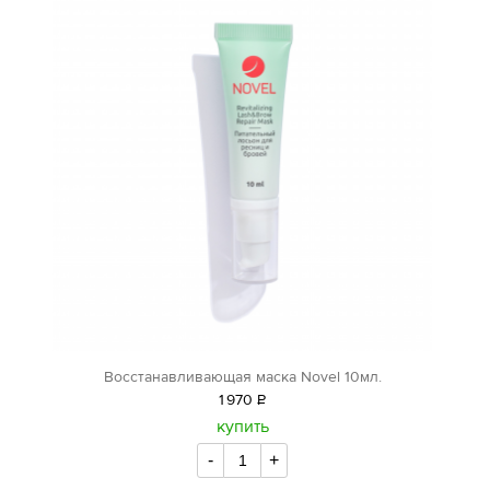
Восстанавливающая маска Novel 10мл.
1
970
Р
уб.
купить
-
+