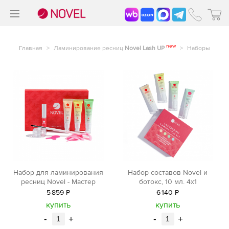
>
®
new
Главная
>
Ламинирование ресниц
Novel Lash UP
>
Наборы
Набор для ламинирования
Набор составов Novel и
ресниц Novel - Мастер
ботокс, 10 мл. 4х1
5
859
Р
6
140
Р
уб.
уб.
купить
купить
-
+
-
+