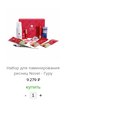
Набор для ламинирования
ресниц Novel - Гуру
9
279
Р
уб.
купить
-
+