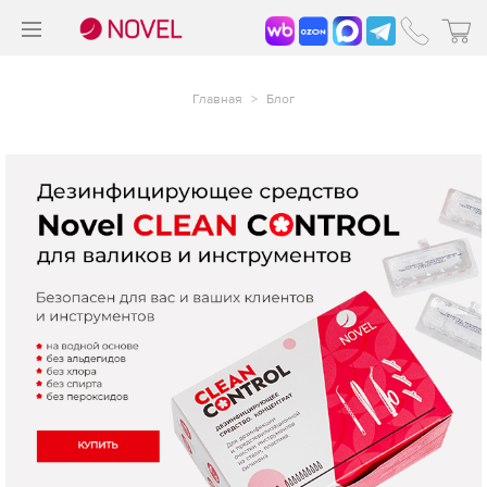
>
®
Главная
>
Блог