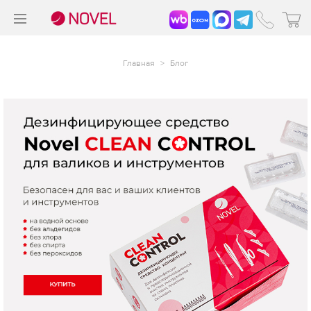
>
®
Главная
>
Блог