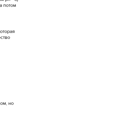
а потом
которая
ество
ом, но