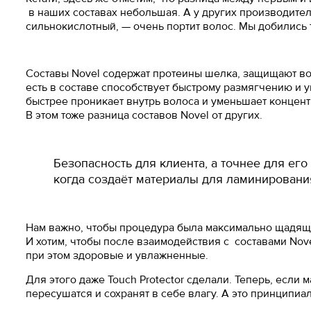
в наших составах небольшая. А у других производител
сильнокислотный, — очень портит волос. Мы добились то
Составы Novel содержат протеины шелка, защищают во
есть в составе способствует быстрому размягчению и 
быстрее проникает внутрь волоса и уменьшает концен
В этом тоже разница составов Novel от других.
Безопасность для клиента, а точнее для его
когда создаёт материалы для ламинировани
Нам важно, чтобы процедура была максимально щадяще
И хотим, чтобы после взаимодействия с составами Nove
при этом здоровые и увлажненные.
Для этого даже Touch Protector сделали. Теперь, если
пересушатся и сохранят в себе влагу. А это принципи