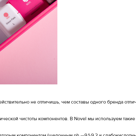
ействительно не отличишь, чем составы одного бренда отли
мической чистоты компонентов. В Novel мы используем такие
и вторым компонентом (щелочным ph —9.1-9.2 и слабокислотн