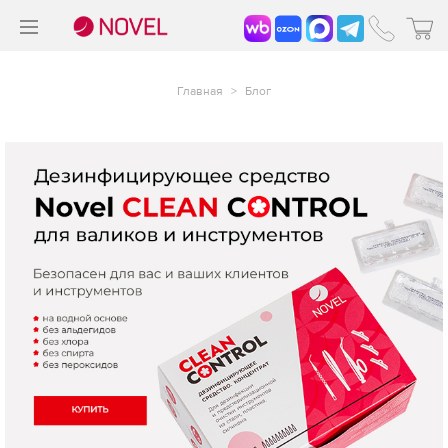
>
®
Главная
>
Блог