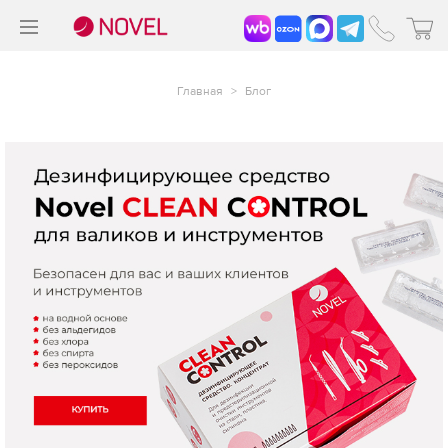
>
®
Главная
>
Блог