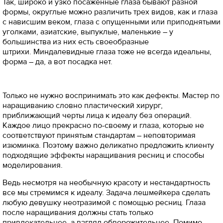
Так, широко и узко посаженные глаза бывают разной
формы, округлые можно различить трех видов, как и глаза
с нависшим веком, глаза с опущенными или приподнятыми
уголками, азиатские, выпуклые, маленькие – у
большинства из них есть своеобразные
штрихи. Миндалевидные глаза тоже не всегда идеальны,
форма – да, а вот посадка нет.
Только не нужно воспринимать это как дефекты. Мастер по
наращиванию словно пластический хирург,
приближающий черты лица к идеалу без операций.
Каждое лицо прекрасно по-своему и глаза, которые не
соответствуют принятым стандартам – неповторимая
изюминка. Поэтому важно деликатно предложить клиенту
подходящие эффекты наращивания ресниц и способы
моделирования.
Ведь несмотря на необычную красоту и нестандартность
все мы стремимся к идеалу. Задача лешмейкера сделать
любую девушку неотразимой с помощью ресниц. Глаза
после наращивания должны стать только
привлекательнее, а взгляд обворожительнее. Помимо