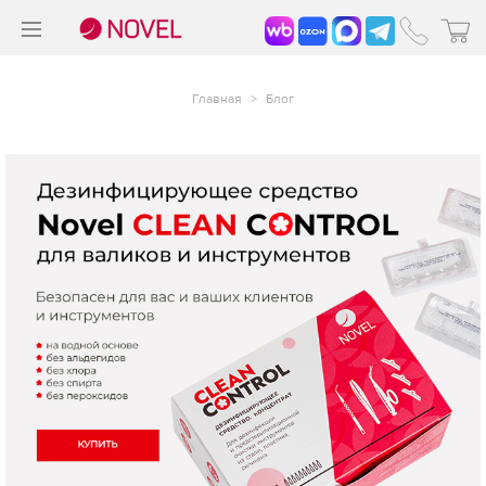
>
®
Главная
>
Блог