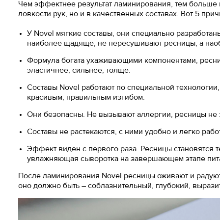
Чем эффектнее результат ламинирования, тем больше к
ловкости рук, но и в качественных составах. Вот 5 прич
У Novel мягкие составы, они специально разработан
наиболее щадяще, не пересушивают ресницы, а нао
Формула богата ухаживающими компонентами, ресниц
эластичнее, сильнее, толще.
Составы Novel работают по специальной технологии,
красивым, правильным изгибом.
Они безопасны. Не вызывают аллергии, ресницы не 
Составы не растекаются, с ними удобно и легко работ
Эффект виден с первого раза. Ресницы становятся 
увлажняющая сыворотка на завершающем этапе питае
После ламинирования Novel ресницы оживают и радуют 
оно должно быть – соблазнительный, глубокий, вырази