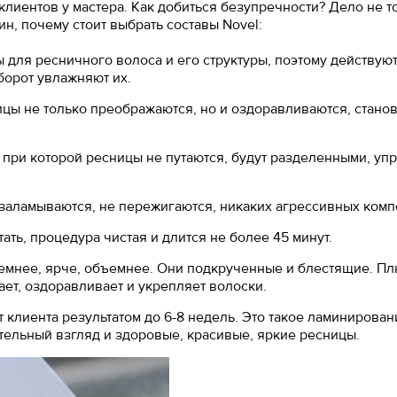
лиентов у мастера. Как добиться безупречности? Дело не т
ин, почему стоит выбрать составы Novel:
ы для ресничного волоса и его структуры, поэтому действую
борот увлажняют их.
ы не только преображаются, но и оздоравливаются, стано
 при которой ресницы не путаются, будут разделенными, упр
заламываются, не пережигаются, никаких агрессивных комп
ать, процедура чистая и длится не более 45 минут.
темнее, ярче, объемнее. Они подкрученные и блестящие. П
т, оздоравливает и укрепляет волоски.
клиента результатом до 6-8 недель. Это такое ламинирован
тельный взгляд и здоровые, красивые, яркие ресницы.