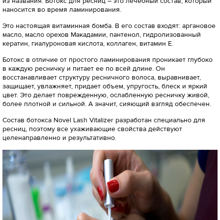
из названия. Ботокс для ресниц – это лечебный состав, который
наносится во время ламинирования.
Это настоящая витаминная бомба. В его состав входят: аргановое
масло, масло орехов Макадамии, пантенол, гидролизованный
кератин, гиалуроновая кислота, коллаген, витамин Е.
Ботокс в отличие от простого ламинирования проникает глубоко
в каждую ресничку и питает ее по всей длине. Он
восстанавливает структуру ресничного волоса, выравнивает,
защищает, увлажняет, придает объем, упругость, блеск и яркий
цвет. Это делает поврежденную, ослабленную ресничку живой,
более плотной и сильной. А значит, сияющий взгляд обеспечен.
Состав ботокса Novel Lash Vitalizer разработан специально для
ресниц, поэтому все ухаживающие свойства действуют
целенаправленно и результативно.