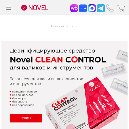
>
®
Главная
>
Блог