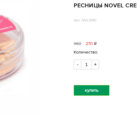
РЕСНИЦЫ NOVEL CRES
Арт: NVL1090
960
270
Р
уб.
Количество:
-
+
купить