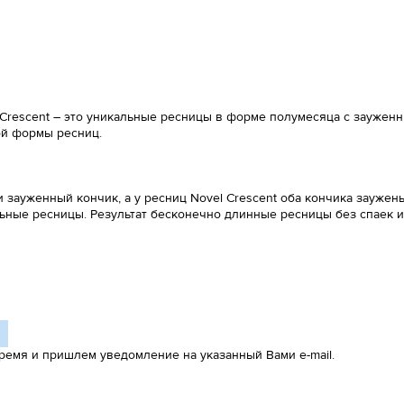
Crescent – это уникальные ресницы в форме полумесяца с заужен
ой формы ресниц.
ауженный кончик, а у ресниц Novel Crescent оба кончика заужены
ьные ресницы. Результат бесконечно длинные ресницы без спаек и
ремя и пришлем уведомление на указанный Вами e-mail.